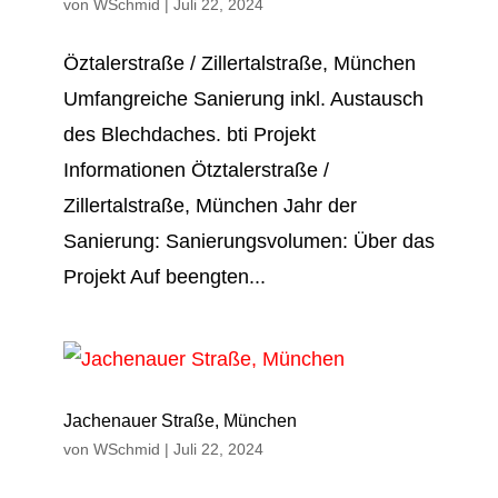
von
WSchmid
|
Juli 22, 2024
Öz­taler­straße / Ziller­talstraße, Mün­chen
Umfang­reiche Sa­nierung inkl. Aus­tausch
des Blech­daches. bti Projekt
Informationen Ötztalerstraße /
Zillertalstraße, München Jahr der
Sanierung: San­ierungs­volumen: Über das
Projekt Auf beengten...
Jachenauer Straße, München
von
WSchmid
|
Juli 22, 2024