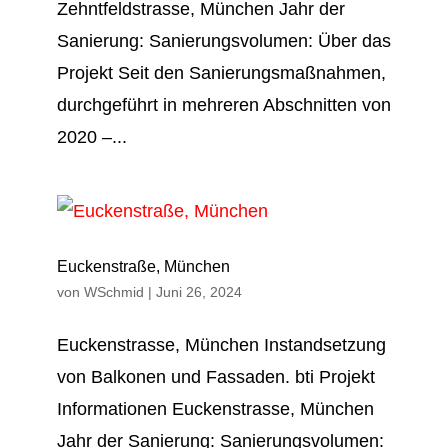
Zehntfeldstrasse, München Jahr der
Sanierung: San­ierungs­volumen: Über das
Projekt Seit den Sanierungsmaßnahmen,
durchgeführt in mehreren Abschnitten von
2020 –...
Euckenstraße, München
von
WSchmid
|
Juni 26, 2024
Eucken­strasse, Mün­chen Instand­setzung
von Bal­konen und Fas­saden. bti Projekt
Informationen Euckenstrasse, München
Jahr der Sanierung: San­ierungs­volumen: