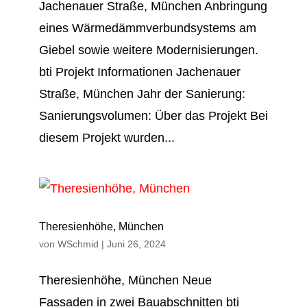
Jache­nauer Straße, Mün­chen An­bring­ung
eines Wärme­dämm­verbund­systems am
Giebel sowie weitere Mo­der­nisier­ungen.
bti Projekt Informationen Jachenauer
Straße, München Jahr der Sanierung:
San­ierungs­volumen: Über das Projekt Bei
diesem Projekt wurden...
Theresienhöhe, München
von
WSchmid
|
Juni 26, 2024
Theresien­höhe, Mün­­chen Neue
Fassaden in zwei Bau­ab­schnitten bti